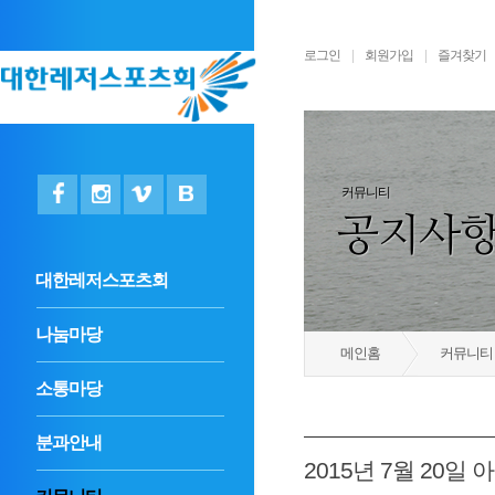
로그인
|
회원가입
|
즐겨찾기
커뮤니티
공지사
대한레저스포츠회
나눔마당
메인홈
커뮤니티
소통마당
분과안내
2015년 7월 20