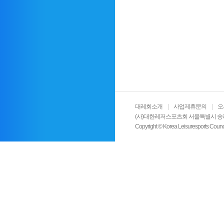
대레회소개
|
사업제휴문의
|
오
(사)대한레저스포츠회 서울특별시 송파구 올림픽로
Copyright © Korea Leisuresports Cou