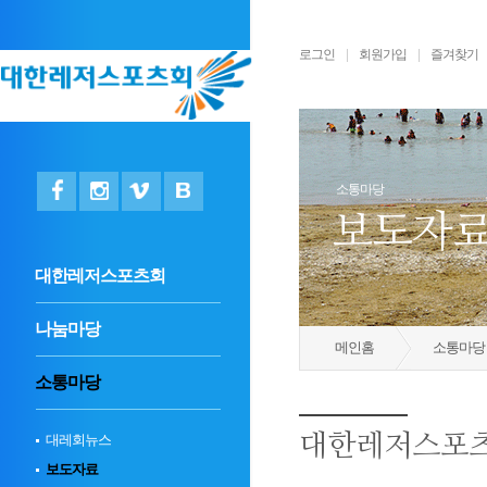
로그인
|
회원가입
|
즐겨찾기
소통마당
보도자
대한레저스포츠회
나눔마당
메인홈
소통마당
소통마당
대레회뉴스
대한레저스포츠
보도자료