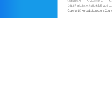
대레회소개
|
사업제휴문의
|
오
(사)대한레저스포츠회 서울특별시 송파구 올림픽로
Copyright © Korea Leisuresports Cou