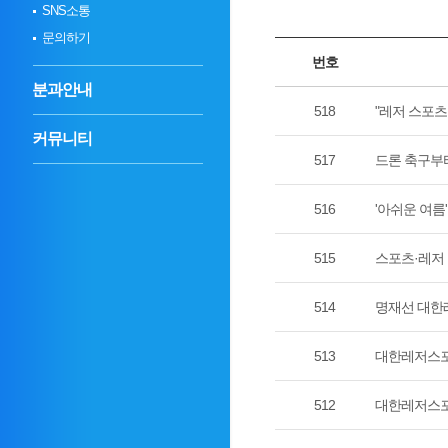
SNS소통
문의하기
번호
분과안내
518
"레저 스포
커뮤니티
517
드론 축구부터
516
'아쉬운 여름
515
스포츠·레저 
514
명재선 대한
513
대한레저스포츠
512
대한레저스포츠